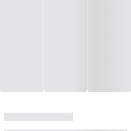
CASA
VENDA
CÓD: 19327