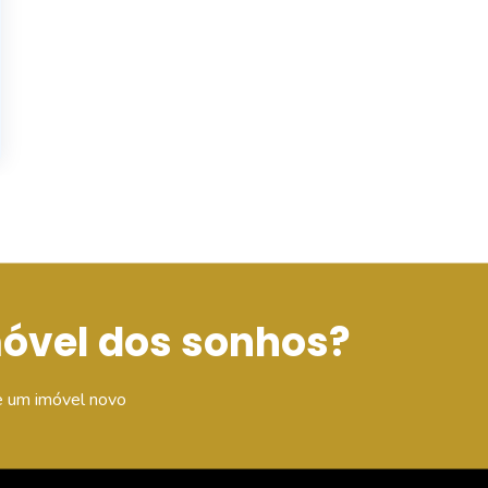
móvel dos sonhos?
e um imóvel novo