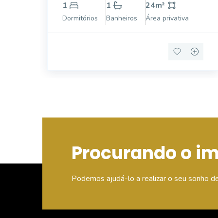
banheiro. O Nilo Square é um complexo
1
1
24
m²
multiuso de hospedagem, moradia e local de
Dormitórios
Banheiros
Área privativa
trabalho que estreia em Porto Alegre a
categoria Mu
Procurando o i
Podemos ajudá-lo a realizar o seu sonho d