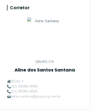
Corretor
GRUPO CYJ
Aline dos Santos Santana
82261 F
(51) 99586-8594
(51) 99586-8594
aline.santana@grupocyj.com.br