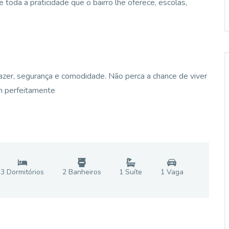
toda a praticidade que o bairro lhe oferece, escolas,
lazer, segurança e comodidade. Não perca a chance de viver
m perfeitamente
3
Dormitório
s
2
Banheiro
s
1
Suíte
1
Vaga