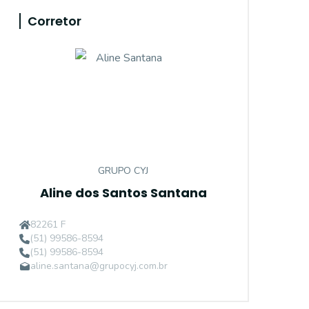
Corretor
GRUPO CYJ
Aline dos Santos Santana
82261 F
(51) 99586-8594
(51) 99586-8594
aline.santana@grupocyj.com.br