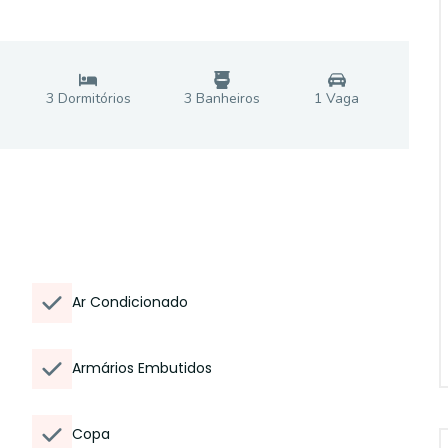
3
Dormitório
s
3
Banheiro
s
1
Vaga
Ar Condicionado
Armários Embutidos
Copa