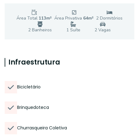
Área Total
113
m²
Área Privativa
64
m²
2
Dormitório
s
2
Banheiro
s
1
Suíte
2
Vaga
s
Infraestrutura
Bicicletário
Brinquedoteca
Churrasqueira Coletiva