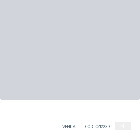
APARTAMENTO DUPLEX
VENDA
CÓD:
CYJ2239