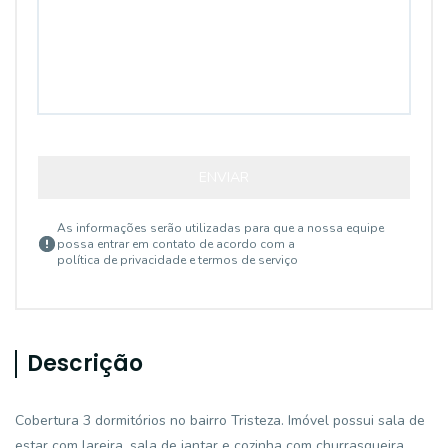
ENVIAR
As informações serão utilizadas para que a nossa equipe
possa entrar em contato de acordo com a
política de privacidade e termos de serviço
Descrição
Cobertura 3 dormitórios no bairro Tristeza. Imóvel possui sala de
estar com lareira, sala de jantar e cozinha com churrasqueira