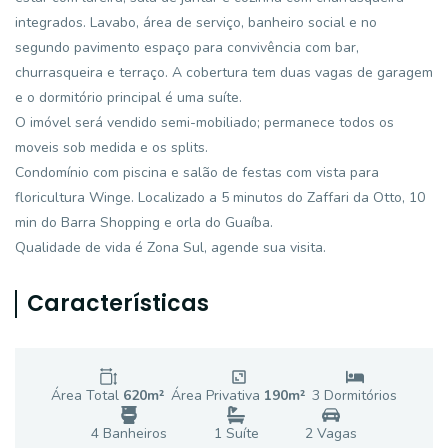
integrados. Lavabo, área de serviço, banheiro social e no
segundo pavimento espaço para convivência com bar,
churrasqueira e terraço. A cobertura tem duas vagas de garagem
e o dormitório principal é uma suíte.
O imóvel será vendido semi-mobiliado; permanece todos os
moveis sob medida e os splits.
Condomínio com piscina e salão de festas com vista para
floricultura Winge. Localizado a 5 minutos do Zaffari da Otto, 10
min do Barra Shopping e orla do Guaíba.
Qualidade de vida é Zona Sul, agende sua visita.
Características
Área Total
620
m²
Área Privativa
190
m²
3
Dormitório
s
4
Banheiro
s
1
Suíte
2
Vaga
s