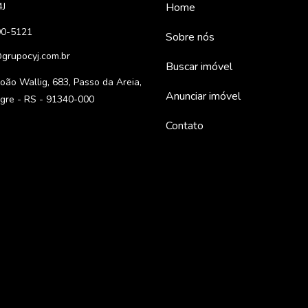
4J
Home
90-5121
Sobre nós
grupocyj.com.br
Buscar imóvel
oão Wallig, 683, Passo da Areia,
Anunciar imóvel
egre - RS - 91340-000
Contato