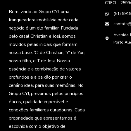
CRECI
2599
Bem-vindo ao Grupo CYJ, uma
(51) 991
franqueadora imobiliária onde cada
contato@
negócio é um elo familiar. Fundada
Avenida J
pelo casal Christian e Josi, somos
Porto Al
movidos pelas iniciais que formam
nossa base: ‘C’ de Christian, ‘Y’ de Yuri,
nosso filho, e ‘J’ de Josi. Nossa
essência é a combinação de valores
profundos e a paixão por criar o
cenário ideal para suas memórias. No
Grupo CYJ, prezamos pelos princípios
éticos, qualidade impecável e
conexões familiares duradouras. Cada
propriedade que apresentamos é
escolhida com o objetivo de