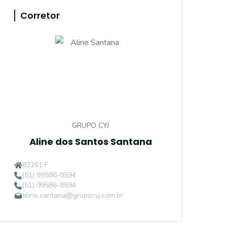
Corretor
GRUPO CYJ
Aline dos Santos Santana
82261 F
(51) 99586-8594
(51) 99586-8594
aline.santana@grupocyj.com.br