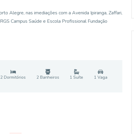
rto Alegre, nas imediações com a Avenida Ipiranga, Zaffari,
UFRGS Campus Saúde e Escola Profissional Fundação
2
Dormitório
s
2
Banheiro
s
1
Suíte
1
Vaga