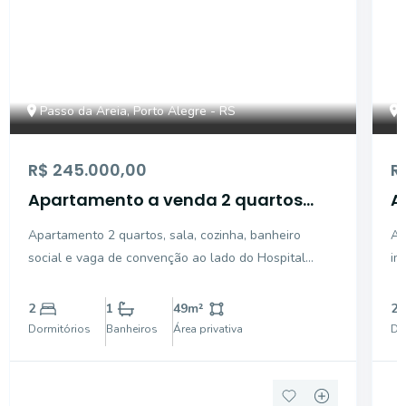
Passo da Areia, Porto Alegre - RS
R$ 245.000,00
R
Apartamento a venda 2 quartos
A
com vaga no Passo da Areia
d
Apartamento 2 quartos, sala, cozinha, banheiro
Ap
social e vaga de convenção ao lado do Hospital
im
Conceição com boa iluminação e ventilação natural.
se
Imóvel com pintura nova, esquadrias de alumínio,
co
2
1
49
m²
2
piso laminado e rodapé. O jardim do condomínio é
co
Dormitórios
Banheiros
Área privativa
Do
bem amplo e
fit