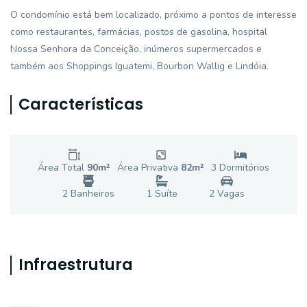
O condomínio está bem localizado, próximo a pontos de interesse
como restaurantes, farmácias, postos de gasolina, hospital
Nossa Senhora da Conceição, inúmeros supermercados e
também aos Shoppings Iguatemi, Bourbon Wallig e Lindóia.
Características
Área Total
90
m²
Área Privativa
82
m²
3
Dormitório
s
2
Banheiro
s
1
Suíte
2
Vaga
s
Infraestrutura