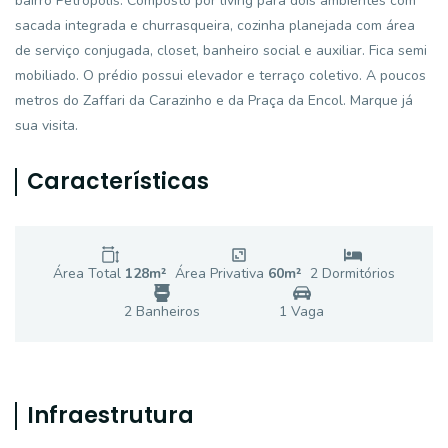
bairro Petrópolis. Composto por living para dois ambientes com
sacada integrada e churrasqueira, cozinha planejada com área
de serviço conjugada, closet, banheiro social e auxiliar. Fica semi
mobiliado. O prédio possui elevador e terraço coletivo. A poucos
metros do Zaffari da Carazinho e da Praça da Encol. Marque já
sua visita.
Características
Área Total
128
m²
Área Privativa
60
m²
2
Dormitório
s
2
Banheiro
s
1
Vaga
Infraestrutura