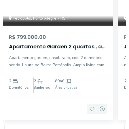
Petrópolis, Porto Alegre - RS
R$ 799.000,00
R
Apartamento Garden 2 quartos , a
A
venda no bairro Petrópolis em Porto
v
Apartamento garden, ensolarado, com 2 dormitórios,
Ap
Alegre
A
sendo 1 suíte no Bairro Petrópolis. Amplo living com
no
dois ambientes, cozinha americana, área de serviço
in
separada. Garden com sol e churrasqueira, vaga
71
2
2
89
m²
2
para dois carros.
do
Dormitórios
Banheiros
Área privativa
Do
ba