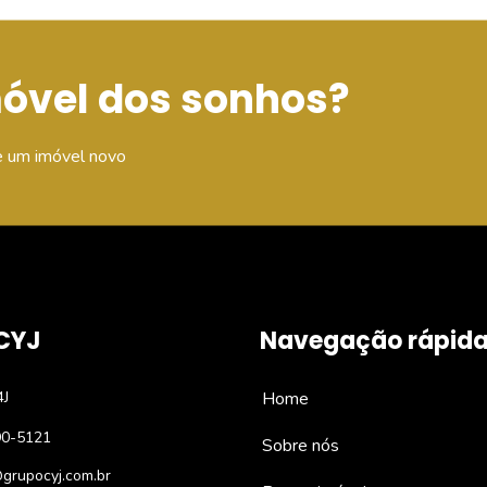
móvel dos sonhos?
e um imóvel novo
CYJ
Navegação rápid
4J
Home
90-5121
Sobre nós
grupocyj.com.br