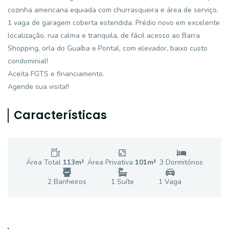
cozinha americana equiada com churrasqueira e área de serviço,
1 vaga de garagem coberta estendida. Prédio novo em excelente
localização, rua calma e tranquila, de fácil acesso ao Barra
Shopping, orla do Guaíba e Pontal, com elevador, baixo custo
condominial!
Aceita FGTS e financiamento.
Agende sua visita!!
Características
Área Total
113
m²
Área Privativa
101
m²
3
Dormitório
s
2
Banheiro
s
1
Suíte
1
Vaga