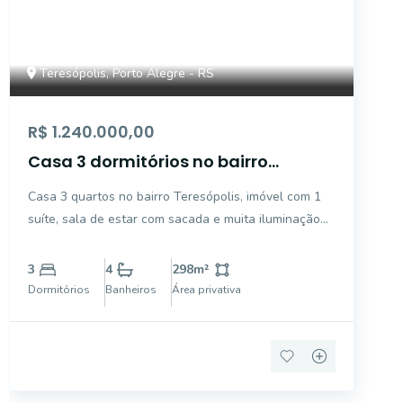
Teresópolis, Porto Alegre - RS
R$ 1.240.000,00
Casa 3 dormitórios no bairro
Teresópolis em Porto Alegre
Casa 3 quartos no bairro Teresópolis, imóvel com 1
suíte, sala de estar com sacada e muita iluminação
natural, sala de jantar, lareira, cozinha planejada,
área de serviço, 4 banheiros, piscina, churrasqueira,
3
4
298
m²
área de lazer e vaga de garagem para 4 carros.
Dormitórios
Banheiros
Área privativa