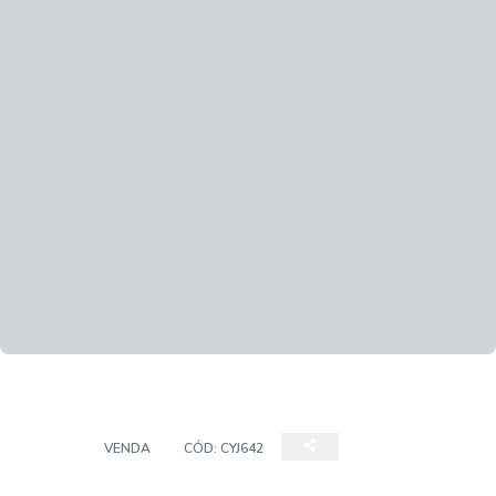
CASA
VENDA
CÓD:
CYJ642