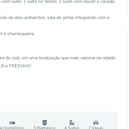
com suite, 1 suíte no térreo, 1 suite com closet e sacada
visão de dois ambientes, sala de jantar integrando com a
 e churrasqueira.
ura de club, em uma localização que mais valoriza na cidade,
S118 e FREEWAY.
4
Dormitório
s
5
Banheiro
s
4
Suíte
s
2
Vaga
s