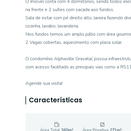
O Imóvel conta com 4 dormitórios, sendo todos eles 
na frente e 2 suítes com sacada aos fundos.
Sala de estar com pé direito alto, lareira fazendo di
cozinha, lavabo, lavanderia.
Nos fundos temos um amplo pátio com área gourmet
2 Vagas cobertas, aquecimento com placa solar.
O condomínio Alphaville Gravataí, possui infraestrut
com acesso facilitado as principais vias como a R
Agende sua visita!
Características
Área Total
360
m²
Área Privativa
271
m²