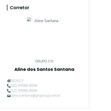
Corretor
GRUPO CYJ
Aline dos Santos Santana
82261 F
(51) 99586-8594
(51) 99586-8594
aline.santana@grupocyj.com.br