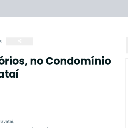
3
órios, no Condomínio
ataí
avataí,