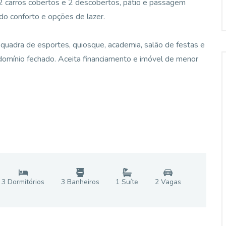
ra 2 carros cobertos e 2 descobertos, pátio e passagem
ando conforto e opções de lazer.
 quadra de esportes, quiosque, academia, salão de festas e
domínio fechado. Aceita financiamento e imóvel de menor
3
Dormitório
s
3
Banheiro
s
1
Suíte
2
Vaga
s