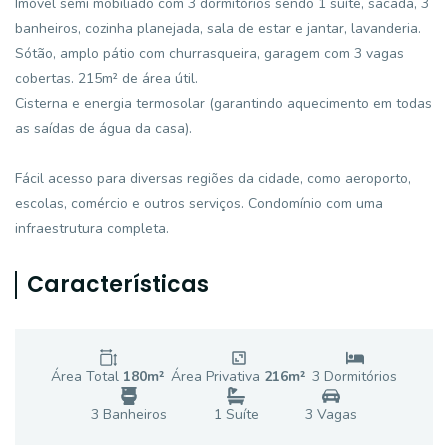
Imóvel semi mobiliado com 3 dormitórios sendo 1 suíte, sacada, 3
banheiros, cozinha planejada, sala de estar e jantar, lavanderia.
Sótão, amplo pátio com churrasqueira, garagem com 3 vagas
cobertas. 215m² de área útil.
Cisterna e energia termosolar (garantindo aquecimento em todas
as saídas de água da casa).
Fácil acesso para diversas regiões da cidade, como aeroporto,
escolas, comércio e outros serviços. Condomínio com uma
infraestrutura completa.
Características
Área Total
180
m²
Área Privativa
216
m²
3
Dormitório
s
3
Banheiro
s
1
Suíte
3
Vaga
s