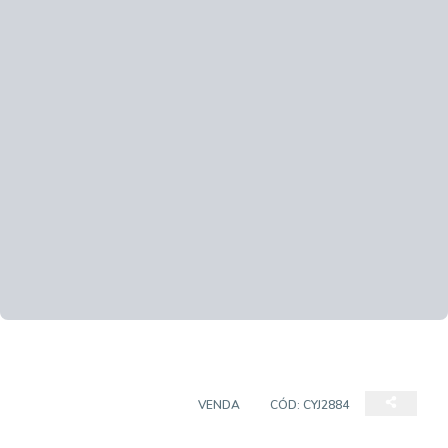
CASA EM CONDOMÍNIO
VENDA
CÓD:
CYJ2884