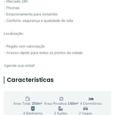
- Mercado 24h
- Piscinas
- Estacionamento para visitantes
- Conforto, segurança e qualidade de vida
Localização:
- Região com valorização
- Acesso rápido para todos os pontos da cidade
Agende sua visita!!
Características
Área Total
250
m²
Área Privativa
160
m²
4
Dormitório
s
4
Banheiro
s
2
Suíte
s
2
Vaga
s