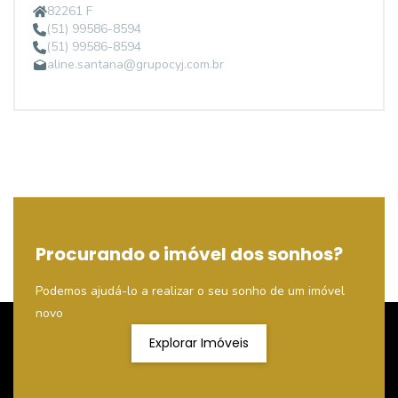
82261 F
(51) 99586-8594
(51) 99586-8594
aline.santana@grupocyj.com.br
Procurando o imóvel dos sonhos?
Podemos ajudá-lo a realizar o seu sonho de um imóvel
novo
Explorar Imóveis