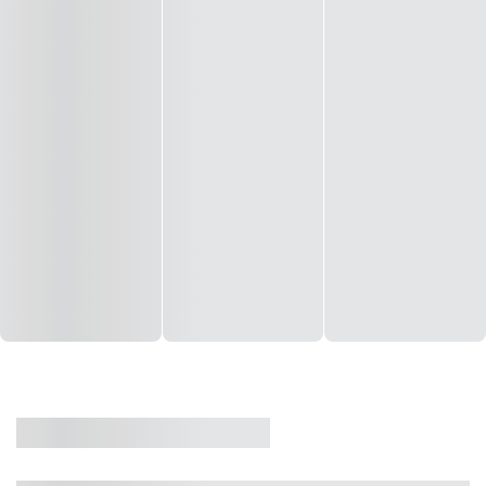
CASA
VENDA
CÓD: 19327