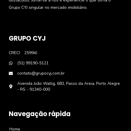
obstáculos. Junte-se a nós e experiencie o que torna o
Grupo CYJ singular no mercado imobiliário.
GRUPO CYJ
CRECI
25994J
(51) 99190-5121
contato@grupocyj.com.br
Avenida João Wallig, 683, Passo da Areia, Porto Alegre
- RS - 91340-000
Navegação rápida
Home