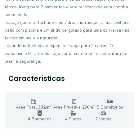
térrea, living para 2 ambientes e lareira integrada com cozinha
sob medida.
Espaço gourmet fechado com vidro, churrasqueira, maravilhoso
pátio com piscina e um lindo pergolado para uma conversa nas
tardes em meio a natureza!
Lavanderia fechada, despensa e vaga para 2 carros. O
condomínio Mirante do Lago conta com total infraestrutura de
lazer e segurança.
Características
Área Total
332
m²
Área Privativa
236
m²
5
Dormitório
s
4
Banheiro
s
4
Suíte
s
2
Vaga
s