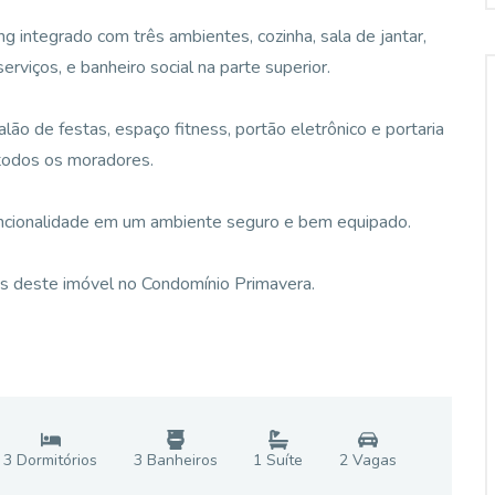
ng integrado com três ambientes, cozinha, sala de jantar,
rviços, e banheiro social na parte superior.
alão de festas, espaço fitness, portão eletrônico e portaria
todos os moradores.
uncionalidade em um ambiente seguro e bem equipado.
es deste imóvel no Condomínio Primavera.
3
Dormitório
s
3
Banheiro
s
1
Suíte
2
Vaga
s