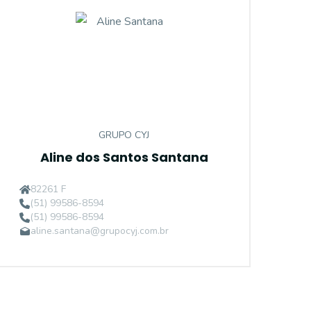
GRUPO CYJ
Aline dos Santos Santana
82261 F
(51) 99586-8594
(51) 99586-8594
aline.santana@grupocyj.com.br