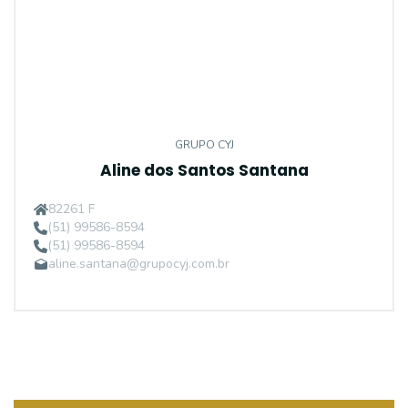
GRUPO CYJ
Aline dos Santos Santana
82261 F
(51) 99586-8594
(51) 99586-8594
aline.santana@grupocyj.com.br