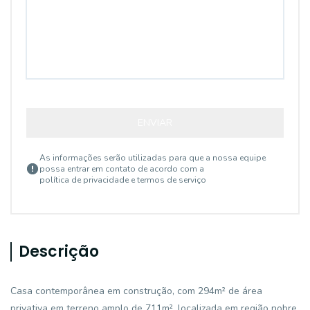
ENVIAR
As informações serão utilizadas para que a nossa equipe
possa entrar em contato de acordo com a
política de privacidade e termos de serviço
Descrição
Casa contemporânea em construção, com 294m² de área
privativa em terreno amplo de 711m², localizada em região nobre.