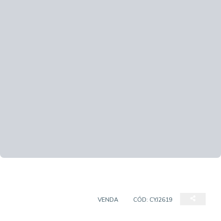
CASA EM CONDOMÍNIO
VENDA
CÓD:
CYJ2619