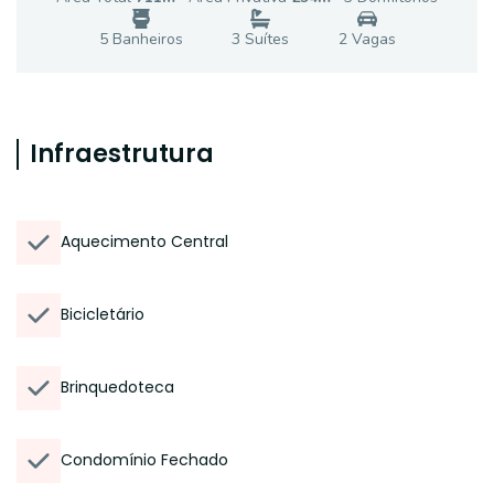
5
Banheiro
s
3
Suíte
s
2
Vaga
s
Infraestrutura
Aquecimento Central
Bicicletário
Brinquedoteca
Condomínio Fechado