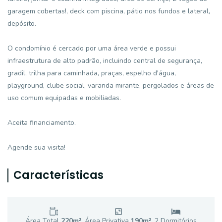
garagem cobertas!, deck com piscina, pátio nos fundos e lateral,
depósito.
O condomínio é cercado por uma área verde e possui
infraestrutura de alto padrão, incluindo central de segurança,
gradil, trilha para caminhada, praças, espelho d'água,
playground, clube social, varanda mirante, pergolados e áreas de
uso comum equipadas e mobiliadas.
Aceita financiamento.
Agende sua visita!
Características
Área Total
220
m²
Área Privativa
190
m²
2
Dormitório
s