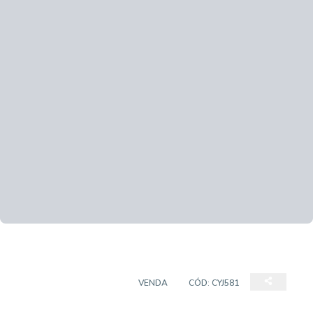
CASA EM CONDOMÍNIO
VENDA
CÓD:
CYJ581