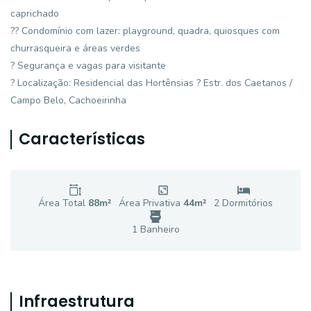
caprichado
?? Condomínio com lazer: playground, quadra, quiosques com
churrasqueira e áreas verdes
? Segurança e vagas para visitante
? Localização: Residencial das Hortênsias ? Estr. dos Caetanos /
Campo Belo, Cachoeirinha
Características
Área Total
88
m²
Área Privativa
44
m²
2
Dormitório
s
1
Banheiro
Infraestrutura