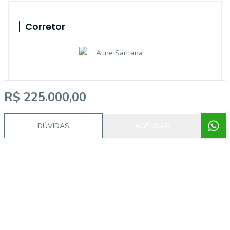
Corretor
R$ 225.000,00
DÚVIDAS
AGENDAR
GRUPO CYJ
Aline dos Santos Santana
82261 F
(51) 99586-8594
(51) 99586-8594
aline.santana@grupocyj.com.br