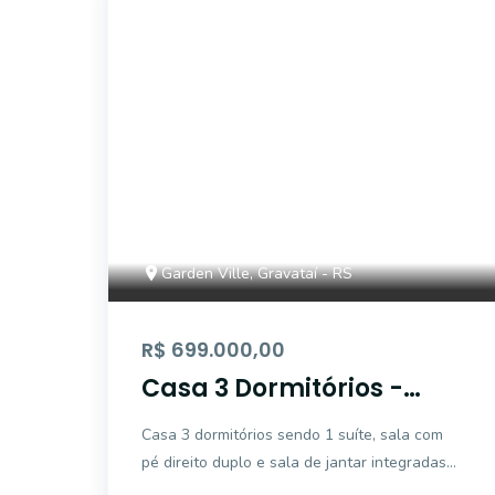
CYJ3699
Garden Ville, Gravataí - RS
R$ 699.000,00
Casa 3 Dormitórios -
Garden Ville
Casa 3 dormitórios sendo 1 suíte, sala com
pé direito duplo e sala de jantar integradas
garantindo ambientes amplos e iluminados,