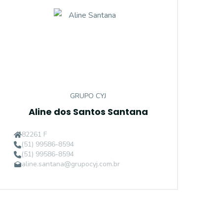
GRUPO CYJ
Aline dos Santos Santana
82261 F
(51) 99586-8594
(51) 99586-8594
aline.santana@grupocyj.com.br