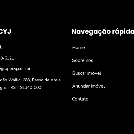
CYJ
Navegação rápid
4J
Home
90-5121
Sobre nós
grupocyj.com.br
Buscar imóvel
oão Wallig, 683, Passo da Areia,
Anunciar imóvel
egre - RS - 91340-000
Contato