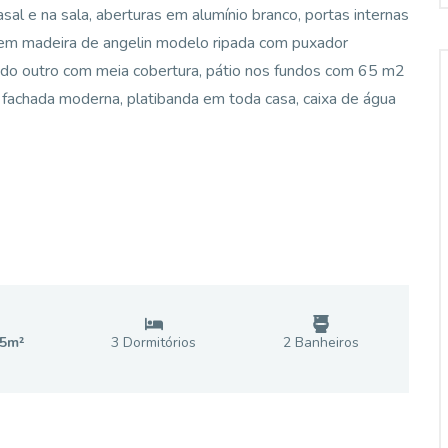
asal e na sala, aberturas em alumínio branco, portas internas
 em madeira de angelin modelo ripada com puxador
do outro com meia cobertura, pátio nos fundos com 65 m2
 fachada moderna, platibanda em toda casa, caixa de água
5
m²
3
Dormitório
s
2
Banheiro
s