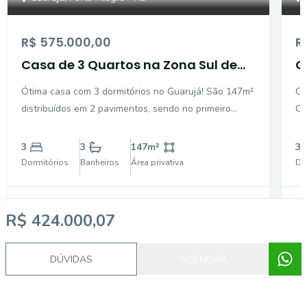
R$ 575.000,00
R
Casa de 3 Quartos na Zona Sul de
C
Porto Alegre
G
Ótima casa com 3 dormitórios no Guarujá! São 147m²
Ca
distribuídos em 2 pavimentos, sendo no primeiro
Co
amplo living para 2 ambientes com lareira ecológica,
so
lavabo, varanda com churrasqueira, cozinha
Co
3
3
147
m²
3
espaçosa, lavanderia e amplo pátio com piscina
Ga
Dormitórios
Banheiros
Área privativa
Do
aquecida e ca
R$ 424.000,07
DÚVIDAS
AGENDAR
Corretor