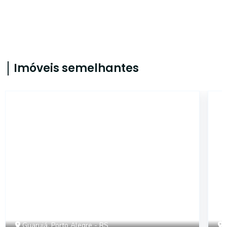
Imóveis semelhantes
CYJ2984
Guarujá, Porto Alegre - RS