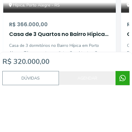
Hípica, Porto Alegre - RS
R$ 366.000,00
R
Casa de 3 Quartos no Bairro Hípica
C
em Porto Alegre
P
Casa de 3 dormitórios no Bairro Hípica em Porto
Casa contemporânea no
Alegre. Térrea, conta com living 2 ambientes, 3
Pr
R$ 320.000,00
dormitórios sendo 2 no térreo e 1 no mezanino, 2
sa
banheiros, 2 vagas e amplo pátio com churrasqueira.
me
3
2
75
m²
3
Localizado em Residencial com playground vigilância
no
Dormitórios
Banheiros
Área privativa
Do
DÚVIDAS
AGENDAR
co
Corretor