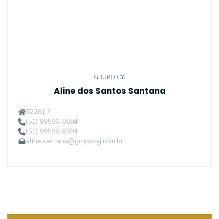
GRUPO CYJ
Aline dos Santos Santana
82261 F
(51) 99586-8594
(51) 99586-8594
aline.santana@grupocyj.com.br