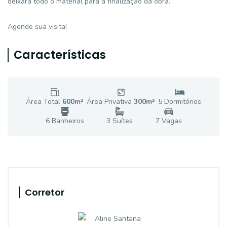
deixará todo o material para a finalização da obra.
Agende sua visita!
Características
Área Total
600
m²
Área Privativa
300
m²
5
Dormitório
s
6
Banheiro
s
3
Suíte
s
7
Vaga
s
Corretor