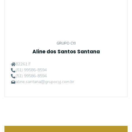
GRUPO CYJ
Aline dos Santos Santana
82261 F
(51) 99586-8594
(51) 99586-8594
aline.santana@grupocyj.com.br