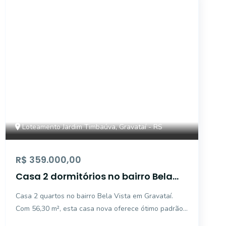
CYJ4608
Loteamento Jardim Timbaúva, Gravataí - RS
R$ 359.000,00
Casa 2 dormitórios no bairro Bela
Vista em Gravataí
Casa 2 quartos no bairro Bela Vista em Gravataí.
Com 56,30 m², esta casa nova oferece ótimo padrão
de acabamento, living integrado, piso em