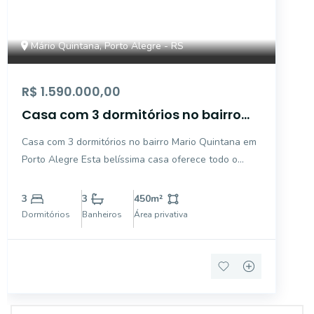
Mário Quintana, Porto Alegre - RS
R$ 1.590.000,00
Casa com 3 dormitórios no bairro
Mario Quintana em Porto Alegre
Casa com 3 dormitórios no bairro Mario Quintana em
Porto Alegre Esta belíssima casa oferece todo o
conforto e sofisticação que sua família merece! Com
quase 500 m² de área construída, o imóvel conta com
3
3
450
m²
um projeto arquitetônico moderno e funcional, pro
Dormitórios
Banheiros
Área privativa