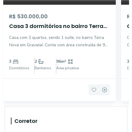
R$ 530.000,00
R
Casa 3 dormitórios no bairro Terra
C
Nova em Gravataí
M
Casa com 3 quartos, sendo 1 suíte, no bairro Terra
Ca
Nova em Gravataí. Conta com área construída de 96
Gr
m² em um terreno de 8x22 m. O imóvel possui
eq
aberturas em PVC branco, sala de estar e cozinha
cl
3
2
96
m²
3
integradas com pé-direito alto e lareira, além de
co
Dormitórios
Banheiros
Área privativa
Do
espaço gour
po
Corretor