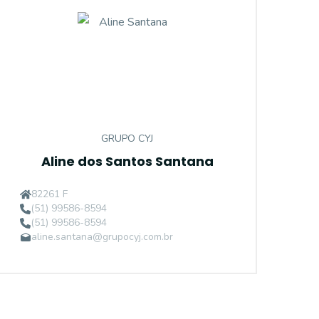
GRUPO CYJ
Aline dos Santos Santana
82261 F
(51) 99586-8594
(51) 99586-8594
aline.santana@grupocyj.com.br