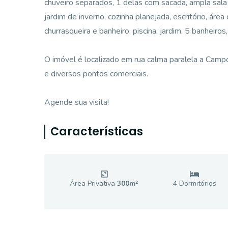
chuveiro separados, 1 delas com sacada, ampla sala d
jardim de inverno, cozinha planejada, escritório, ár
churrasqueira e banheiro, piscina, jardim, 5 banheiro
O imóvel é localizado em rua calma paralela a Camp
e diversos pontos comerciais.
Agende sua visita!
Características
Área Privativa
300
m²
4
Dormitório
s