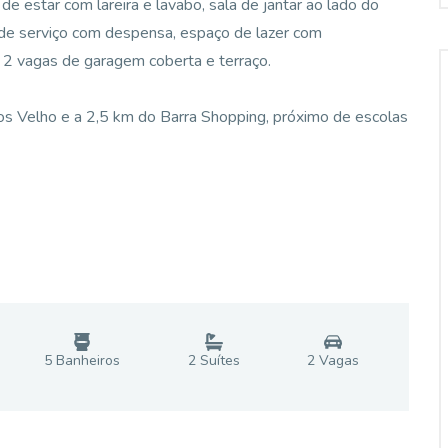
e estar com lareira e lavabo, sala de jantar ao lado do
ea de serviço com despensa, espaço de lazer com
s, 2 vagas de garagem coberta e terraço.
os Velho e a 2,5 km do Barra Shopping, próximo de escolas
5
Banheiro
s
2
Suíte
s
2
Vaga
s