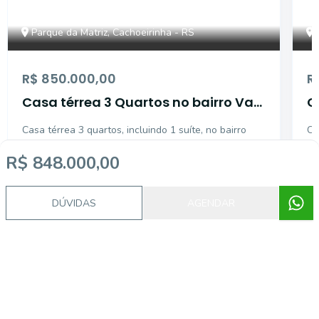
Parque da Matriz, Cachoeirinha - RS
R$ 850.000,00
R
Casa térrea 3 Quartos no bairro Vale
C
do Sol em Gravataí
p
Casa térrea 3 quartos, incluindo 1 suíte, no bairro
Ca
c
Vale do Sol em Cachoeirinha. Possui banheiro social,
em
R$ 848.000,00
cozinha com meia ilha e ambientes integrados entre
co
sala de estar e jantar. Conta com lareira, pé-direito
im
3
2
140
m²
3
alto na sala, varanda com churrasqueira e pát
di
DÚVIDAS
AGENDAR
Dormitórios
Banheiros
Área privativa
Do
sa