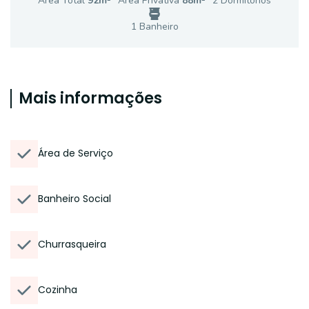
Área Total
92
m²
Área Privativa
88
m²
2
Dormitório
s
1
Banheiro
Mais informações
Área de Serviço
Banheiro Social
Churrasqueira
Cozinha