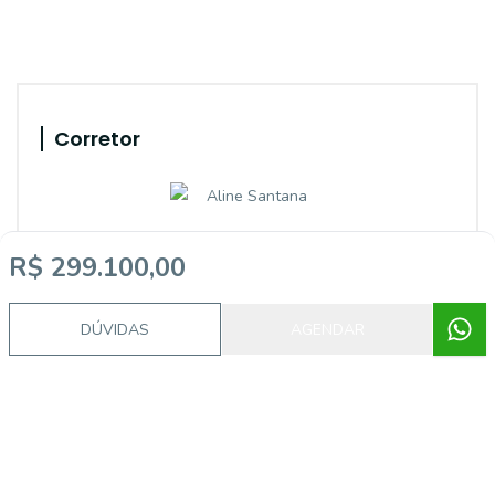
Corretor
R$ 299.100,00
DÚVIDAS
AGENDAR
GRUPO CYJ
Aline dos Santos Santana
82261 F
(51) 99586-8594