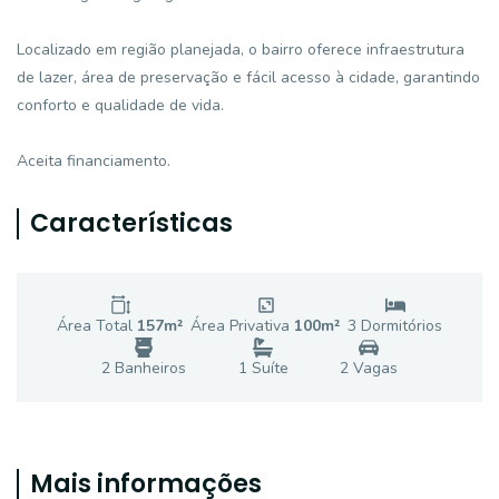
Localizado em região planejada, o bairro oferece infraestrutura
de lazer, área de preservação e fácil acesso à cidade, garantindo
conforto e qualidade de vida.
Aceita financiamento.
Características
Área Total
157
m²
Área Privativa
100
m²
3
Dormitório
s
2
Banheiro
s
1
Suíte
2
Vaga
s
Mais informações