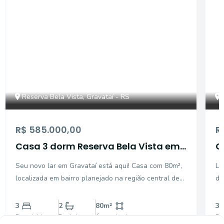
Reserva Bela Vista, Gravataí - RS
R$ 585.000,00
R
Casa 3 dorm Reserva Bela Vista em
C
Gravatai
V
Seu novo lar em Gravataí está aqui! Casa com 80m²,
Lo
localizada em bairro planejado na região central de
de 
Gravataí, perfeita para quem busca conforto,
in
praticidade e qualidade de vida. Características do
de
3
2
80
m²
3
imóvel: 3 dormitórios, sendo 1 suíte Sala e cozinh
Dormitórios
Banheiros
Área privativa
Do