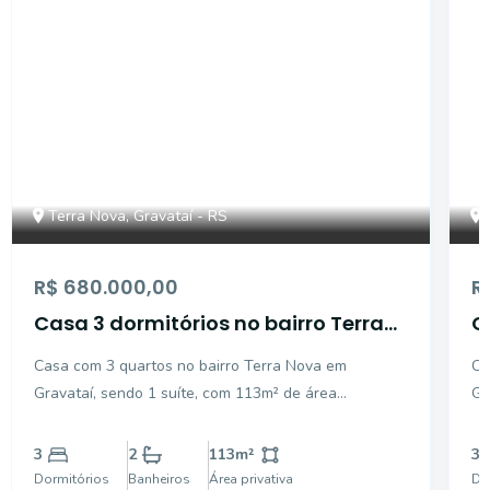
Terra Nova, Gravataí - RS
R$ 680.000,00
R
Casa 3 dormitórios no bairro Terra
C
Nova em Gravataí
N
Casa com 3 quartos no bairro Terra Nova em
Ca
Gravataí, sendo 1 suíte, com 113m² de área
Gr
construída e 2 vagas de garagem. Conta com
qu
ambientes sociais em porcelanato e dormitórios com
di
3
2
113
m²
3
piso laminado. O imóvel possui pressurizador de
qu
Dormitórios
Banheiros
Área privativa
Do