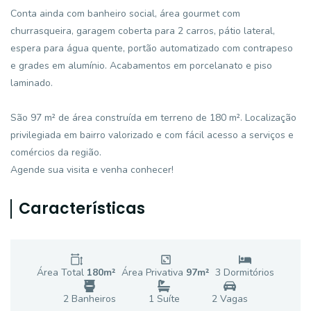
Conta ainda com banheiro social, área gourmet com
churrasqueira, garagem coberta para 2 carros, pátio lateral,
espera para água quente, portão automatizado com contrapeso
e grades em alumínio. Acabamentos em porcelanato e piso
laminado.
São 97 m² de área construída em terreno de 180 m². Localização
privilegiada em bairro valorizado e com fácil acesso a serviços e
comércios da região.
Agende sua visita e venha conhecer!
Características
Área Total
180
m²
Área Privativa
97
m²
3
Dormitório
s
2
Banheiro
s
1
Suíte
2
Vaga
s