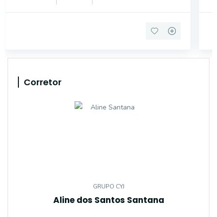
água, sistema de alarme, au
al
Corretor
GRUPO CYJ
Aline dos Santos Santana