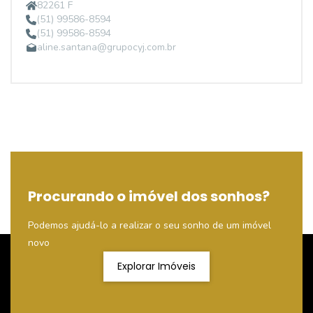
82261 F
(51) 99586-8594
(51) 99586-8594
aline.santana@grupocyj.com.br
Procurando o imóvel dos sonhos?
Podemos ajudá-lo a realizar o seu sonho de um imóvel
novo
Explorar Imóveis