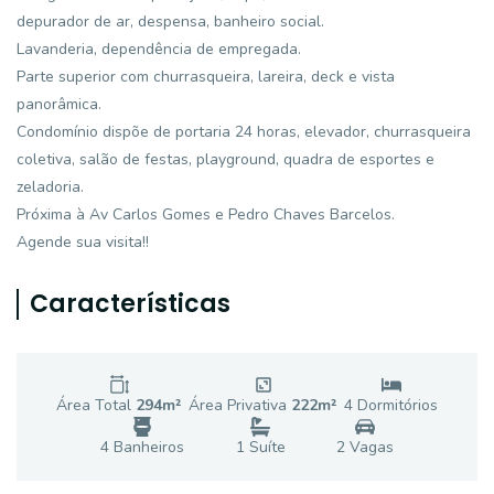
depurador de ar, despensa, banheiro social.
Lavanderia, dependência de empregada.
Parte superior com churrasqueira, lareira, deck e vista
panorâmica.
Condomínio dispõe de portaria 24 horas, elevador, churrasqueira
coletiva, salão de festas, playground, quadra de esportes e
zeladoria.
Próxima à Av Carlos Gomes e Pedro Chaves Barcelos.
Agende sua visita!!
Características
Área Total
294
m²
Área Privativa
222
m²
4
Dormitório
s
4
Banheiro
s
1
Suíte
2
Vaga
s