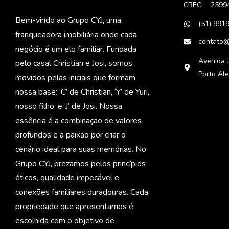
CRECI
2599
Bem-vindo ao Grupo CYJ, uma
(51) 991
franqueadora imobiliária onde cada
contato@
negócio é um elo familiar. Fundada
Avenida J
pelo casal Christian e Josi, somos
Porto Al
movidos pelas iniciais que formam
nossa base: ‘C’ de Christian, ‘Y’ de Yuri,
nosso filho, e ‘J’ de Josi. Nossa
essência é a combinação de valores
profundos e a paixão por criar o
cenário ideal para suas memórias. No
Grupo CYJ, prezamos pelos princípios
éticos, qualidade impecável e
conexões familiares duradouras. Cada
propriedade que apresentamos é
escolhida com o objetivo de