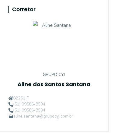
Corretor
GRUPO CYJ
Aline dos Santos Santana
82261 F
(51) 99586-8594
(51) 99586-8594
aline.santana@grupocyj.com.br