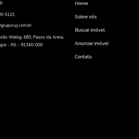
4J
Home
90-5121
Sobre nós
grupocyj.com.br
Buscar imóvel
oão Wallig, 683, Passo da Areia,
Anunciar imóvel
egre - RS - 91340-000
Contato