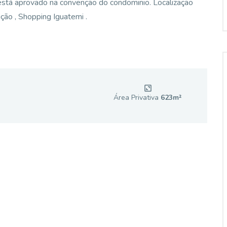
 está aprovado na convenção do condominio. Localização
ição , Shopping Iguatemi .
Área Privativa
623
m²