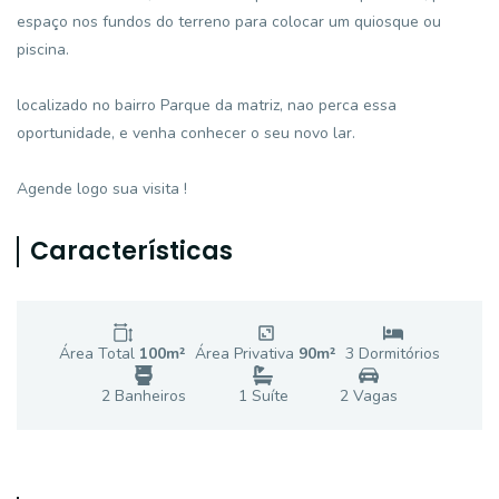
espaço nos fundos do terreno para colocar um quiosque ou
piscina.
localizado no bairro Parque da matriz, nao perca essa
oportunidade, e venha conhecer o seu novo lar.
Agende logo sua visita !
Características
Área Total
100
m²
Área Privativa
90
m²
3
Dormitório
s
2
Banheiro
s
1
Suíte
2
Vaga
s