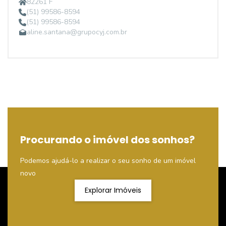
82261 F
(51) 99586-8594
(51) 99586-8594
aline.santana@grupocyj.com.br
Procurando o imóvel dos sonhos?
Podemos ajudá-lo a realizar o seu sonho de um imóvel
novo
Explorar Imóveis