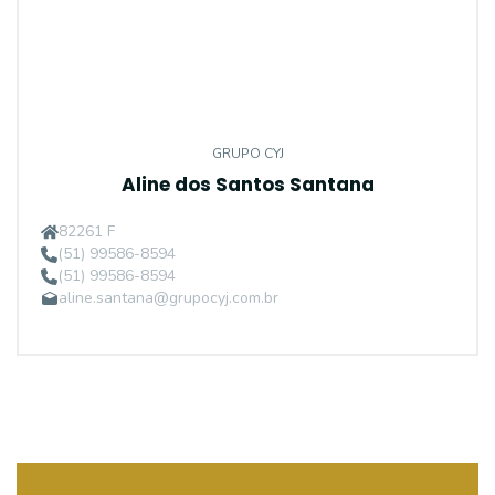
GRUPO CYJ
Aline dos Santos Santana
82261 F
(51) 99586-8594
(51) 99586-8594
aline.santana@grupocyj.com.br