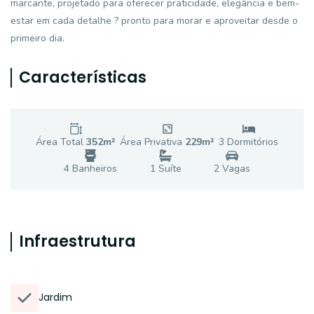
marcante, projetado para oferecer praticidade, elegância e bem-
estar em cada detalhe ? pronto para morar e aproveitar desde o
primeiro dia.
Características
Área Total
352
m²
Área Privativa
229
m²
3
Dormitório
s
4
Banheiro
s
1
Suíte
2
Vaga
s
Infraestrutura
Jardim