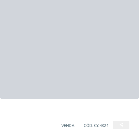
CASA EM CONDOMÍNIO
VENDA
CÓD:
CYJ4324