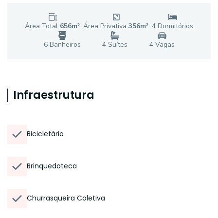
Área Total
656
m²
Área Privativa
356
m²
4
Dormitório
s
6
Banheiro
s
4
Suíte
s
4
Vaga
s
Infraestrutura
Bicicletário
Brinquedoteca
Churrasqueira Coletiva