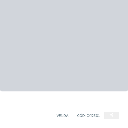
CASA EM CONDOMÍNIO
VENDA
CÓD:
CYJ2561