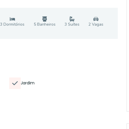
3
Dormitório
s
5
Banheiro
s
3
Suíte
s
2
Vaga
s
Jardim