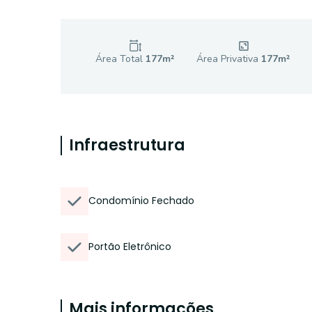
Área Total
177
m²
Área Privativa
177
m²
Infraestrutura
Condomínio Fechado
Portão Eletrônico
Mais informações