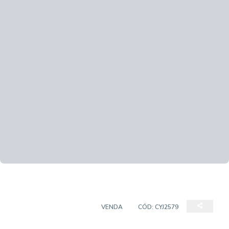
CASA EM CONDOMÍNIO
VENDA
CÓD:
CYJ2579