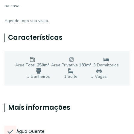
na casa.
Agende logo sua visita.
Características
Área Total
250
m²
Área Privativa
183
m²
3
Dormitório
s
3
Banheiro
s
1
Suíte
3
Vaga
s
Mais informações
Água Quente