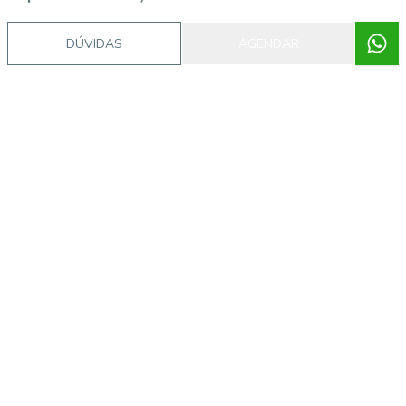
DÚVIDAS
AGENDAR
GRUPO CYJ
Aline dos Santos Santana
82261 F
(51) 99586-8594
(51) 99586-8594
aline.santana@grupocyj.com.br