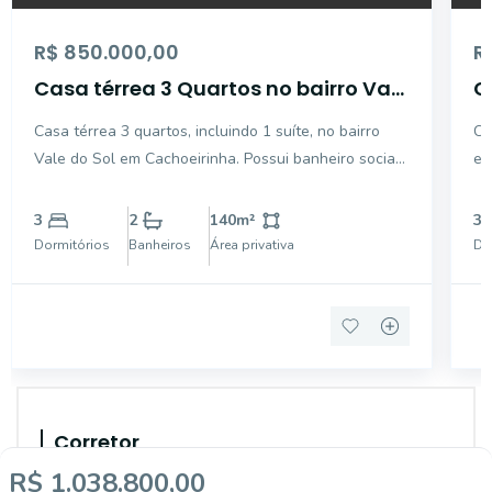
R$ 850.000,00
R
Casa térrea 3 Quartos no bairro Vale
C
do Sol em Gravataí
p
Casa térrea 3 quartos, incluindo 1 suíte, no bairro
Ca
c
Vale do Sol em Cachoeirinha. Possui banheiro social,
em
cozinha com meia ilha e ambientes integrados entre
co
sala de estar e jantar. Conta com lareira, pé-direito
im
3
2
140
m²
3
alto na sala, varanda com churrasqueira e pát
di
Dormitórios
Banheiros
Área privativa
Do
sa
Corretor
R$ 1.038.800,00