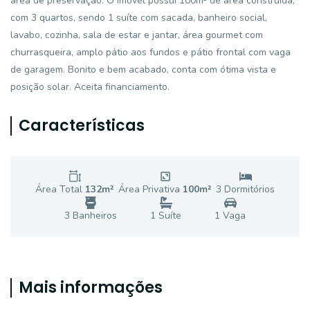
área de preservação. O imóvel possui 100m² de área construída,
com 3 quartos, sendo 1 suíte com sacada, banheiro social,
lavabo, cozinha, sala de estar e jantar, área gourmet com
churrasqueira, amplo pátio aos fundos e pátio frontal com vaga
de garagem. Bonito e bem acabado, conta com ótima vista e
posição solar. Aceita financiamento.
Características
Área Total
132
m²
Área Privativa
100
m²
3
Dormitório
s
3
Banheiro
s
1
Suíte
1
Vaga
Mais informações