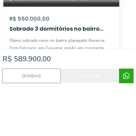
R$ 550.000,00
Sobrado 3 dormitórios no bairro
Reserva Dom Feliciano em Gravataí
Ótimo sobrado novo no bairro planejado Reserva
Dom Feliciano, em Gravataí, região em constante
valorização e com fácil acesso ao centro da cidade.
R$ 589.900,00
O bairro conta com infraestrutura de lazer e área de
3
3
136
m²
preservação. São 136m² de área construída, sendo
Dormitórios
Banheiros
Área privativa
DÚVIDAS
AGENDAR
no tér
Corretor