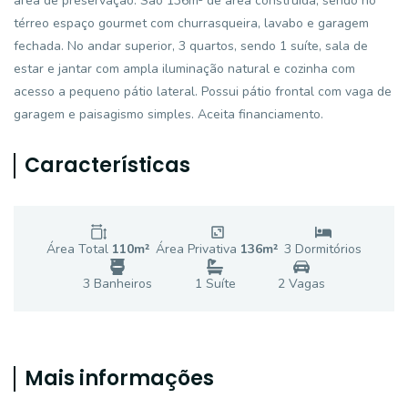
área de preservação. São 136m² de área construída, sendo no
térreo espaço gourmet com churrasqueira, lavabo e garagem
fechada. No andar superior, 3 quartos, sendo 1 suíte, sala de
estar e jantar com ampla iluminação natural e cozinha com
acesso a pequeno pátio lateral. Possui pátio frontal com vaga de
garagem e paisagismo simples. Aceita financiamento.
Características
Área Total
110
m²
Área Privativa
136
m²
3
Dormitório
s
3
Banheiro
s
1
Suíte
2
Vaga
s
Mais informações